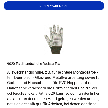
IN DEN WARENKORB
9020 Tex­til­hand­schu­he Resista-​​Tex
All­zweck­hand­schu­he, z.B. für leich­te­re Mon­ta­ge­ar­bei­
ten, Dünnblech-​, Glas- und Me­tall­ver­ar­bei­tung sowie für
Garten-​ und Haus­ar­bei­ten. Die PVC-​Noppen auf der
Hand­flä­che ver­bes­sern die Griff­si­cher­heit und die Ver­
schleiss­fes­tig­keit. Art. 9 020 kann so­wohl an der lin­ken
als auch an der rech­ten Hand ge­tra­gen wer­den und eig­
net sich des­halb gut für Ar­bei­ten, bei denen der Hand­