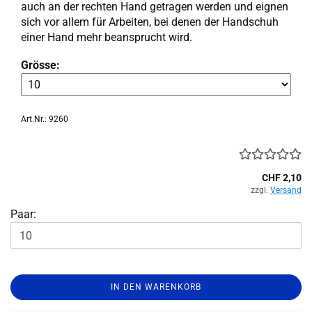
auch an der rech­ten Hand ge­tra­gen wer­den und eig­nen
sich vor allem für Ar­bei­ten, bei denen der Hand­schuh
einer Hand mehr be­an­sprucht wird.
Grösse:
Art.Nr.: 9260
CHF 2,10
zzgl.
Versand
Paar:
IN DEN WARENKORB