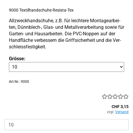
9000 Tex­til­hand­schu­he Resista-​​Tex
All­zweck­hand­schu­he, z.B. für leich­te­re Mon­ta­ge­ar­bei­
ten, Dünnblech-​, Glas- und Me­tall­ver­ar­bei­tung sowie für
Garten-​ und Haus­ar­bei­ten. Die PVC-​Noppen auf der
Hand­flä­che ver­bes­sern die Griff­si­cher­heit und die Ver­
schleiss­fes­tig­keit.
Grösse:
Art.Nr.: 9000
CHF 3,15
zzgl.
Versand