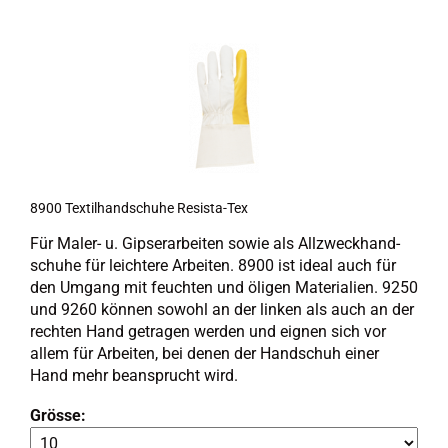
8900 Tex­til­hand­schu­he Resista-​​Tex
Für Maler-​ u. Gip­ser­ar­bei­ten sowie als All­zweck­hand­
schu­he für leich­te­re Ar­bei­ten. 8900 ist ideal auch für
den Um­gang mit feuch­ten und öli­gen Ma­te­ria­li­en. 9250
und 9260 kön­nen so­wohl an der lin­ken als auch an der
rech­ten Hand ge­tra­gen wer­den und eig­nen sich vor
allem für Ar­bei­ten, bei denen der Hand­schuh einer
Hand mehr be­an­sprucht wird.
Grösse: