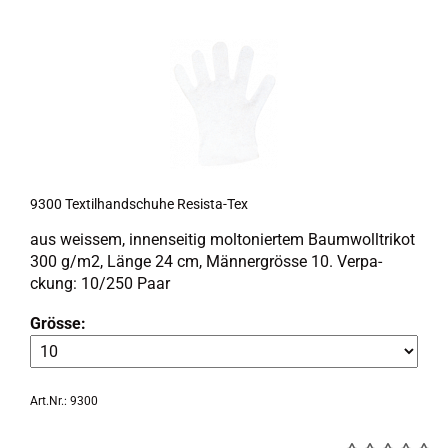
9300 Tex­til­hand­schu­he Resista-​​Tex
aus weis­sem, in­nen­sei­tig mol­to­nier­tem Baum­woll­tri­kot
300 g/m2, Länge 24 cm, Män­ner­grös­se 10. Ver­pa­
ckung: 10/250 Paar
Grösse:
Art.Nr.: 9300