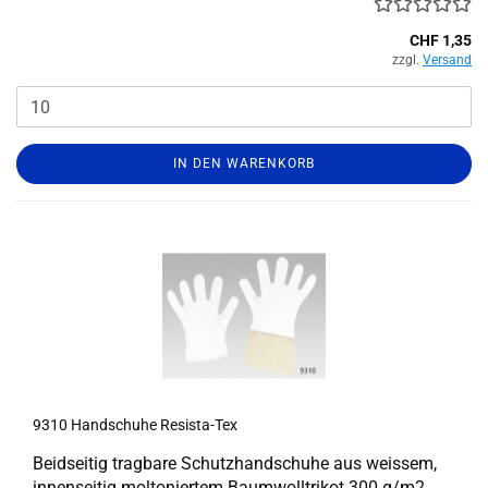
CHF 1,35
zzgl.
Versand
IN DEN WARENKORB
9310 Hand­schu­he Resista-​​Tex
Beid­sei­tig trag­ba­re Schutz­hand­schu­he aus weis­sem,
in­nen­sei­tig mol­to­nier­tem Baum­woll­tri­kot 300 g/m2,