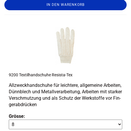
IN DEN WARENKORB
9200 Tex­til­hand­schu­he Resista-​​Tex
All­zweck­hand­schu­he für leich­te­re, all­ge­mei­ne Ar­bei­ten,
Dünn­blech und Me­tall­ver­ar­bei­tung, Ar­bei­ten mit star­ker
Ver­schmut­zung und als Schutz der Werk­stof­fe vor Fin­
ger­ab­drü­cken
Grösse: