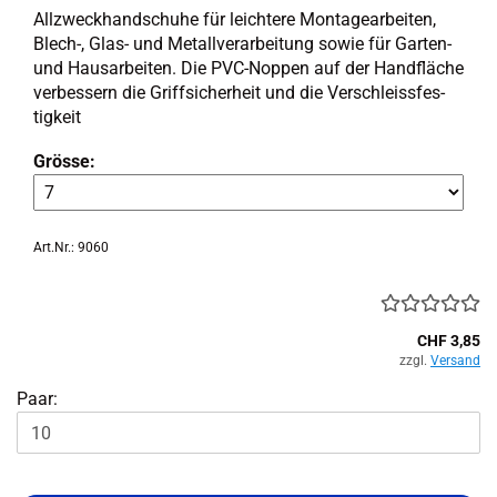
All­zweck­hand­schu­he für leich­te­re Mon­ta­ge­ar­bei­ten,
Blech-​, Glas- und Me­tall­ver­ar­bei­tung sowie für Garten-​
und Haus­ar­bei­ten. Die PVC-​Noppen auf der Hand­flä­che
ver­bes­sern die Griff­si­cher­heit und die Ver­schleiss­fes­
tig­keit
Grösse:
Art.Nr.: 9060
CHF 3,85
zzgl.
Versand
Paar: