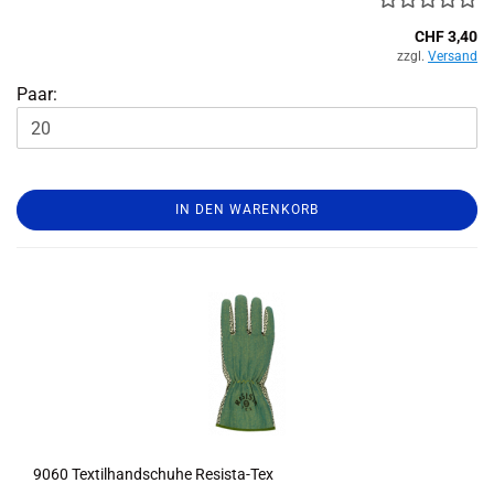
CHF 3,40
zzgl.
Versand
Paar:
IN DEN WARENKORB
9060 Tex­til­hand­schu­he Resista-​​Tex