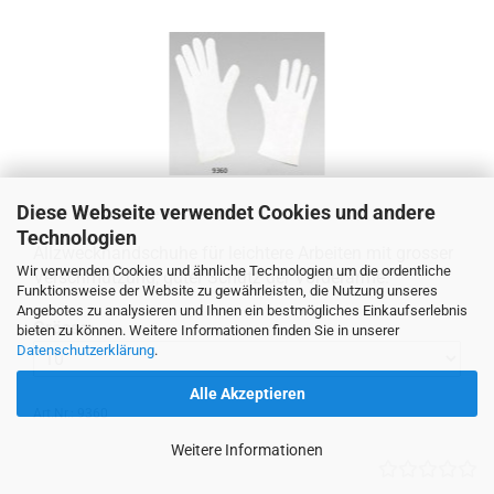
Diese Webseite verwendet Cookies und andere
9360 Hand­schu­he Resista-​​Tex
Technologien
All­zweck­hand­schu­he für leich­te­re Ar­bei­ten mit gros­ser
Wir verwenden Cookies und ähnliche Technologien um die ordentliche
Ver­schmut­zung, guter Schutz der Vor­der­ar­me.
Funktionsweise der Website zu gewährleisten, die Nutzung unseres
Angebotes zu analysieren und Ihnen ein bestmögliches Einkaufserlebnis
Grösse:
bieten zu können. Weitere Informationen finden Sie in unserer
Datenschutzerklärung
.
Alle Akzeptieren
Art.Nr.: 9360
Weitere Informationen