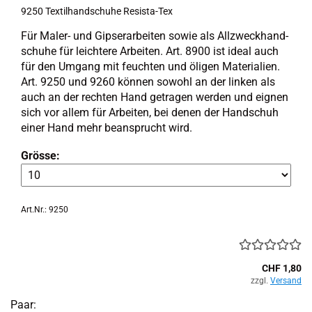
9250 Tex­til­hand­schu­he Resista-​​Tex
Für Maler-​ und Gip­ser­ar­bei­ten sowie als All­zweck­hand­
schu­he für leich­te­re Ar­bei­ten. Art. 8900 ist ideal auch
für den Um­gang mit feuch­ten und öli­gen Ma­te­ria­li­en.
Art. 9250 und 9260 kön­nen so­wohl an der lin­ken als
auch an der rech­ten Hand ge­tra­gen wer­den und eig­nen
sich vor allem für Ar­bei­ten, bei denen der Hand­schuh
einer Hand mehr be­an­sprucht wird.
Grösse:
Art.Nr.: 9250
CHF 1,80
zzgl.
Versand
Paar: