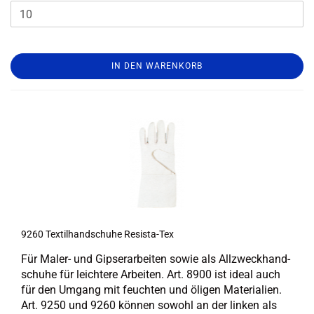
IN DEN WARENKORB
9260 Tex­til­hand­schu­he Resista-​​Tex
Für Maler-​ und Gip­ser­ar­bei­ten sowie als All­zweck­hand­
schu­he für leich­te­re Ar­bei­ten. Art. 8900 ist ideal auch
für den Um­gang mit feuch­ten und öli­gen Ma­te­ria­li­en.
Art. 9250 und 9260 kön­nen so­wohl an der lin­ken als