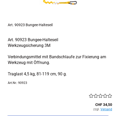
Art. 90923 Bungee-​​Hal­te­seil
Art. 90923 Bungee-​Halteseil
Werk­zeug­si­che­rung 3M
Ver­bin­dungs­mit­tel mit Band­schlau­fe zur Fi­xie­rung am
Werk­zeug mit Öff­nung.
Traglast 4,5 kg, 81-​119 cm, 90 g.
Art.Nr.: 90923
CHF 34,50
zzgl.
Versand