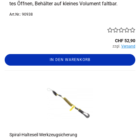
tes Öff­nen, Be­häl­ter auf klei­nes Vo­lu­ment falt­bar.
Art.Nr.: 90938
CHF 52,90
zzgl.
Versand
IN DEN WARENKORB
Spiral-​​Hal­te­seil Werk­zeug­si­che­rung