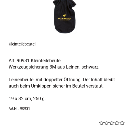
Klein­tei­le­beu­tel
Art. 90931 Klein­tei­le­beu­tel
Werk­zeug­si­che­rung 3M aus Lei­nen, schwarz
Lei­nen­beu­tel mit dop­pel­ter Öff­nung. Der In­halt bleibt
auch beim Um­kip­pen si­cher im Beu­tel ver­staut.
19 x 32 cm, 250 g.
Art.Nr.: 90931