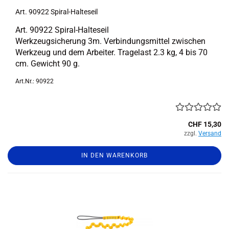
Art. 90922 Spiral-​​Hal­te­seil
Art. 90922 Spiral-​Halteseil
Werk­zeug­si­che­rung 3m. Ver­bin­dungs­mit­tel zwi­schen
Werk­zeug und dem Ar­bei­ter. Tra­ge­last 2.3 kg, 4 bis 70
cm. Ge­wicht 90 g.
Art.Nr.: 90922
CHF 15,30
zzgl.
Versand
IN DEN WARENKORB