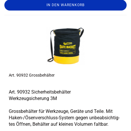
IN DEN WARENKORB
Art. 90932 Gross­be­häl­ter
Art. 90932 Si­cher­heits­be­häl­ter
Werk­zeug­si­che­rung 3M
Gross­be­häl­ter für Werk­zeu­ge, Ge­rä­te und Teile. Mit
Haken-​/Ösenverschluss-​System gegen un­be­ab­sich­tig­
tes Öff­nen, Be­häl­ter auf klei­nes Vo­lu­men falt­bar.