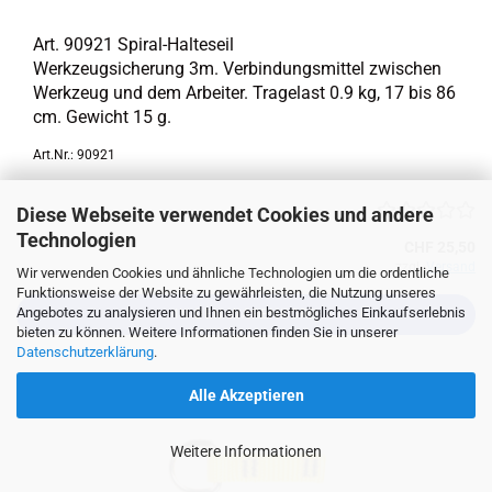
Art. 90921 Spiral-​Halteseil
Werk­zeug­si­che­rung 3m. Ver­bin­dungs­mit­tel zwi­schen
Werk­zeug und dem Ar­bei­ter. Tra­ge­last 0.9 kg, 17 bis 86
cm. Ge­wicht 15 g.
Art.Nr.: 90921
Diese Webseite verwendet Cookies und andere
Technologien
CHF 25,50
zzgl.
Versand
Wir verwenden Cookies und ähnliche Technologien um die ordentliche
Funktionsweise der Website zu gewährleisten, die Nutzung unseres
Angebotes zu analysieren und Ihnen ein bestmögliches Einkaufserlebnis
IN DEN WARENKORB
bieten zu können. Weitere Informationen finden Sie in unserer
Datenschutzerklärung
.
Alle Akzeptieren
Weitere Informationen