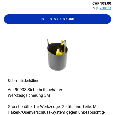
CHF 108,00
zzgl.
Versand
IN DEN WARENKORB
Si­cher­heits­be­häl­ter
Art. 90938 Si­cher­heits­be­häl­ter
Werk­zeug­si­che­rung 3M
Gross­be­häl­ter für Werk­zeu­ge, Ge­rä­te und Teile. Mit
Haken-​/Ösenverschluss-​System gegen un­be­ab­sich­tig­