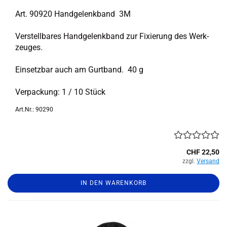
Art. 90920 Hand­ge­lenk­band 3M
Ver­stell­ba­res Hand­ge­lenk­band zur Fi­xie­rung des Werk­
zeu­ges.
Ein­setz­bar auch am Gurt­band. 40 g
Ver­pa­ckung: 1 / 10 Stück
Art.Nr.: 90290
CHF 22,50
zzgl.
Versand
IN DEN WARENKORB