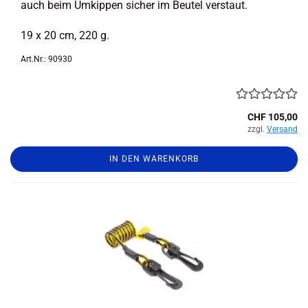
auch beim Um­kip­pen si­cher im Beu­tel ver­staut.
19 x 20 cm, 220 g.
Art.Nr.: 90930
CHF 105,00
zzgl.
Versand
IN DEN WARENKORB