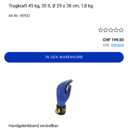
Trag­kraft 45 kg, 30 lt, Ø 29 x 38 cm, 1,8 kg.
Art.Nr.: 90932
CHF 199,50
zzgl.
Versand
IN DEN WARENKORB
Hand­ge­lenk­band ver­stell­bar