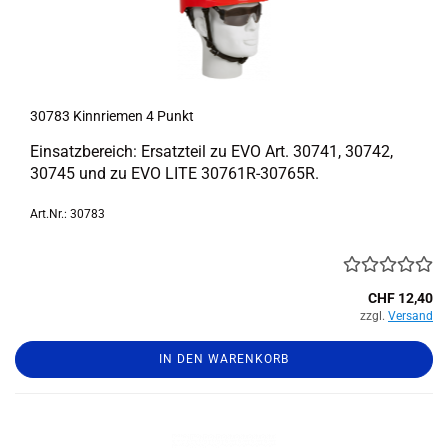
30783 Kinn­rie­men 4 Punkt
Ein­satz­be­reich: Er­satz­teil zu EVO Art. 30741, 30742,
30745 und zu EVO LITE 30761R-​30765R.
Art.Nr.: 30783
CHF 12,40
zzgl.
Versand
IN DEN WARENKORB