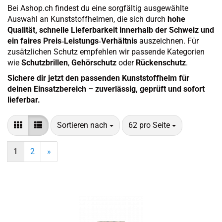
Bei Ashop.ch findest du eine sorgfältig ausgewählte
Auswahl an Kunststoffhelmen, die sich durch
hohe
Qualität, schnelle Lieferbarkeit innerhalb der Schweiz und
ein faires Preis‑Leistungs‑Verhältnis
auszeichnen. Für
zusätzlichen Schutz empfehlen wir passende Kategorien
wie
Schutzbrillen
,
Gehörschutz
oder
Rückenschutz
.
Sichere dir jetzt den passenden Kunststoffhelm für
deinen Einsatzbereich – zuverlässig, geprüft und sofort
lieferbar.
Sortieren nach
pro Seite
Sortieren nach
62 pro Seite
1
2
»