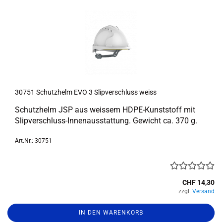
30751 Schutz­helm EVO 3 Slip­ver­schluss weiss
Schutz­helm JSP aus weis­sem HDPE-​Kunststoff mit
Slipverschluss-​Innenausstattung. Ge­wicht ca. 370 g.
Art.Nr.: 30751
CHF 14,30
zzgl.
Versand
IN DEN WARENKORB