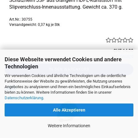
Schutz­helm JSP aus oran­gem HDPE-​Kunststoff mit
Slipverschluss-​Innenausstattung. Ge­wicht ca. 370 g.
Art.Nr.: 30755
Versandgewicht:
0,37
kg je Stk
CHF 14,30
zzgl.
Versand
Diese Webseite verwendet Cookies und andere
Technologien
IN DEN WARENKORB
Wir verwenden Cookies und ähnliche Technologien um die ordentliche
Funktionsweise der Website zu gewährleisten, die Nutzung unseres
Angebotes zu analysieren und Ihnen ein bestmögliches Einkaufserlebnis
TOP
bieten zu können. Weitere Informationen finden Sie in unserer
Datenschutzerklärung
.
Alle Akzeptieren
Weitere Informationen