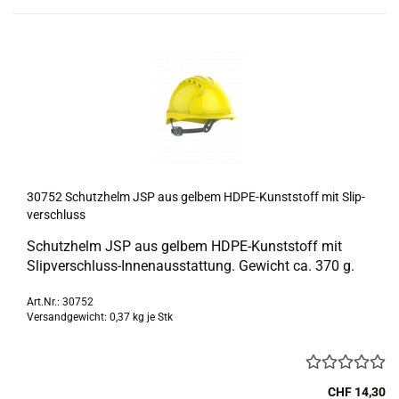
30752 Schutz­helm JSP aus gel­bem HDPE-​Kunst­stoff mit Slip­
ver­schluss
Schutz­helm JSP aus gel­bem HDPE-​Kunststoff mit
Slipverschluss-​Innenausstattung. Ge­wicht ca. 370 g.
Art.Nr.: 30752
Versandgewicht:
0,37
kg je Stk
CHF 14,30