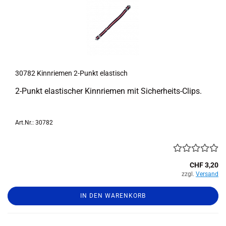
30782 Kinn­rie­men 2-​Punkt elas­tisch
2-​Punkt elas­ti­scher Kinn­rie­men mit Sicherheits-​Clips.
Art.Nr.: 30782
CHF 3,20
zzgl.
Versand
IN DEN WARENKORB