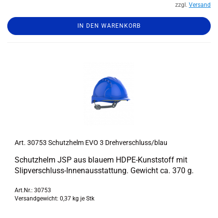
zzgl.
Versand
IN DEN WARENKORB
Art. 30753 Schutz­helm EVO 3 Dreh­ver­schluss/blau
Schutz­helm JSP aus blau­em HDPE-​Kunststoff mit
Slipverschluss-​Innenausstattung. Ge­wicht ca. 370 g.
Art.Nr.: 30753
Versandgewicht:
0,37
kg je Stk