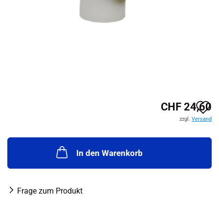
A
CHF 24,60
zzgl.
Versand
d
M
In den Warenkorb
Frage zum Produkt