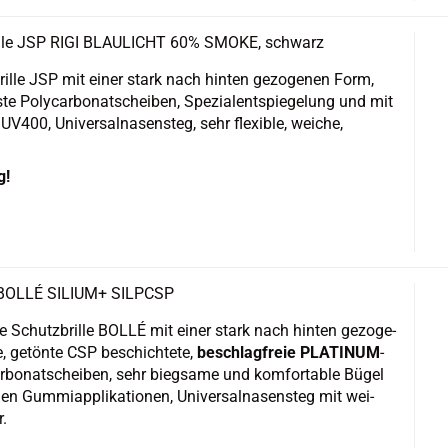
ril­le JSP RIGI BLAU­LICHT 60% SMOKE, schwarz
­bril­le JSP mit einer stark nach hin­ten ge­zo­ge­nen Form,
­te Po­ly­car­bo­natschei­ben, Spe­zi­a­lent­spie­ge­lung und mit
UV400, Uni­ver­sal­na­sen­steg, sehr fle­xi­ble, wei­che,
g!
 BOLLÉ SI­LI­UM+ SILP­CSP
ne Schutz­bril­le BOLLÉ mit einer stark nach hin­ten ge­zo­ge­
, ge­tön­te CSP be­schich­te­te,
be­schlag­freie PLA­TI­NUM
-​
r­bo­natschei­ben, sehr bieg­sa­me und kom­for­ta­ble Bügel
 Gum­mi­ap­pli­ka­tio­nen, Uni­ver­sal­na­sen­steg mit wei­
r.