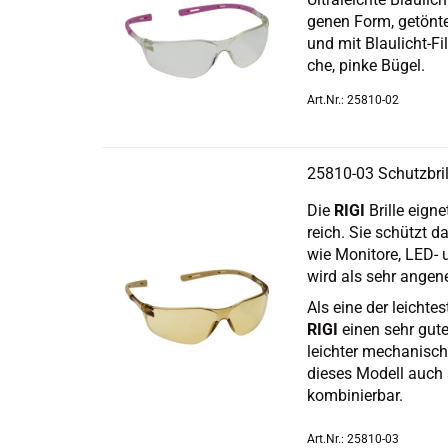
ge­nen Form, ge­tön­te,
und mit Blaulicht-​Fil
che, pinke Bügel.
Art.Nr.: 25810-02
25810-​​03 Schutz­br
Die
RIGI
Bril­le eig­
reich. Sie schützt das
wie Mo­ni­to­re, LED-
wird als sehr an­ge­
Als eine der leich­tes­
RIGI
einen sehr guten
leich­ter me­cha­ni­sc
die­ses Mo­dell auch 
kom­bi­nier­bar.
Art.Nr.: 25810-03