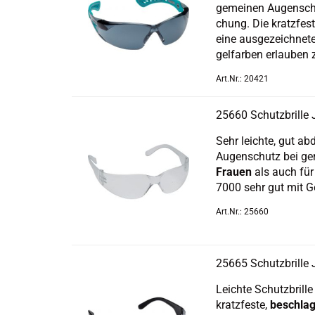
ge­mei­nen Au­gen­schu
chung. Die kratz­fes­
eine aus­ge­zeich­ne­
gel­far­ben er­lau­ben 
Art.Nr.: 20421
25660 Schutz­bril­l
Sehr leich­te, gut ab­d
Au­gen­schutz bei ge­
Frau­en
als auch fü
7000 sehr gut mit Ge­
Art.Nr.: 25660
25665 Schutz­bril­l
Leich­te Schutz­bril­l
kratz­fes­te,
be­schlag