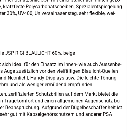
 kratz­fes­te Po­ly­car­bo­natschei­ben, Spe­zi­a­lent­spie­ge­lung
ter 30%, UV400, Uni­ver­sal­na­sen­steg, sehr fle­xi­ble, wei­
il­le JSP RIGI BLAU­LICHT 60%, beige
net sich ideal für den Ein­satz im Innen-​ wie auch Aus­sen­be­
 Auge zu­sätz­lich vor den viel­fäl­ti­gen Blaulicht-​Quellen
 und Ne­on­licht, Handy-​Displays usw. Die leich­te Tö­nung
nehm und als we­ni­ger er­mü­dend emp­fun­den.
ten, zer­ti­fi­zier­ten Schutz­bril­len auf dem Markt bie­tet die
 Tra­ge­kom­fort und einen all­ge­mei­nen Au­gen­schutz bei
her Be­an­spru­chung. Auf­grund der Bü­gel­be­schaf­fen­heit ist
sehr gut mit Kap­sel­ge­hör­schüt­zern und an­de­rer PSA