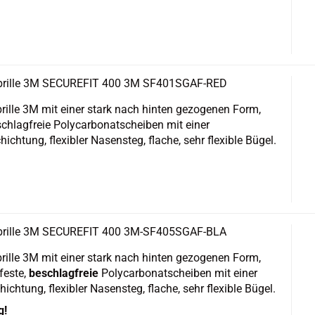
bril­le 3M SE­CU­RE­FIT 400 3M SF401SGAF-​​RED
bril­le 3M mit einer stark nach hin­ten ge­zo­ge­nen Form,
­schlag­freie Po­ly­car­bo­natschei­ben mit einer
ung, fle­xi­bler Na­sen­steg, fla­che, sehr fle­xi­ble Bügel.
bril­le 3M SE­CU­RE­FIT 400 3M-​SF405SGAF-​BLA
bril­le 3M mit einer stark nach hin­ten ge­zo­ge­nen Form,
fes­te,
be­schlag­freie
Po­ly­car­bo­natschei­ben mit einer
hichtung, fle­xi­bler Na­sen­steg, fla­che, sehr fle­xi­ble Bügel.
g!