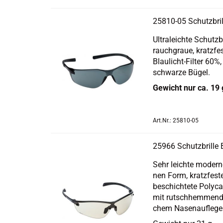
25810-​​05 Schutz­b
Ul­tra­leich­te Schutz
rauch­graue, kratz­fes
Blaulicht-​Filter 60%, 
schwar­ze Bügel.
Ge­wicht nur ca. 19 
Art.Nr.: 25810-05
25966 Schutz­bril­le
Sehr leich­te mo­der­
nen Form, kratz­fes­te
beschichtete Po­ly­ca
mit rutsch­hem­men­den
chem Na­sen­auf­le­ge