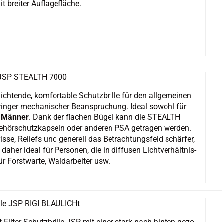
t brei­ter Auf­la­ge­flä­che.
e JSP STE­ALTH 7000
ich­ten­de, kom­for­ta­ble Schutz­bril­le für den all­ge­mei­nen
rin­ger me­cha­ni­scher Be­an­spru­chung. Ideal so­wohl für
r
Män­ner
. Dank der fla­chen Bügel kann die STE­ALTH
hör­schutz­kap­seln oder an­de­ren PSA ge­tra­gen wer­den.
is­se, Re­li­efs und ge­ne­rell das Be­trach­tungs­feld schär­fer,
 daher ideal für Per­so­nen, die in dif­fu­sen Licht­ver­hält­nis­
ür Forst­war­te, Wald­ar­bei­ter usw.
l­le JSP RIGI BLAU­LICHt
cht-​Filter-Schutzbrille JSP mit einer stark nach hin­ten ge­zo­