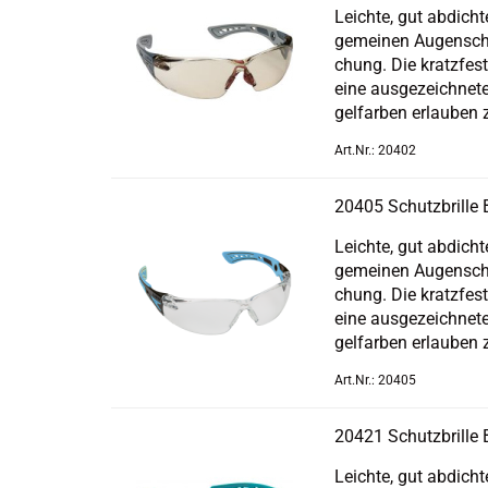
Leich­te, gut ab­dich­t
ge­mei­nen Au­gen­schu
chung. Die kratz­fes­
eine aus­ge­zeich­ne­
gel­far­ben er­lau­ben 
Art.Nr.: 20402
20405 Schutz­bril­
Leich­te, gut ab­dich­t
ge­mei­nen Au­gen­schu
chung. Die kratz­fes­
eine aus­ge­zeich­ne­
gel­far­ben er­lau­ben 
Art.Nr.: 20405
20421 Schutz­bril­l
Leich­te, gut ab­dich­t