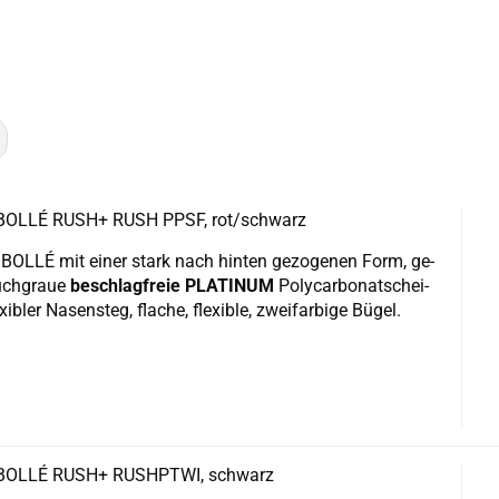
le BOLLÉ RUSH+ RUSH PPSF, rot/schwarz
le BOLLÉ mit einer stark nach hin­ten ge­zo­ge­nen Form, ge­
rauch­graue
be­schlag­freie PLA­TI­NUM
Po­ly­car­bo­natschei­
­xi­bler Na­sen­steg, fla­che, fle­xi­ble, zwei­far­bi­ge Bügel.
le BOLLÉ RUSH+ RUSH­PT­WI, schwarz