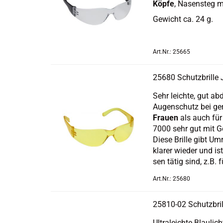
Köpfe
, Na­sen­steg mi
Ge­wicht ca. 24 g.
Art.Nr.: 25665
25680 Schutz­bril­l
Sehr leich­te, gut ab­d
Au­gen­schutz bei ge­
Frau­en
als auch fü
7000 sehr gut mit Ge­
Diese Bril­le gibt Um­r
kla­rer wie­der und ist
sen tätig sind, z.B. f
Art.Nr.: 25680
25810-​​02 Schutz­bri
Ul­tra­leich­te Blauli