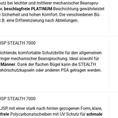
tz bei leich­ter und mitt­le­rer me­cha­ni­scher Be­an­spru­
te,
be­schlag­freie PLA­TI­NUM
-​Beschichtung ge­währ­leis­tet
te Si­cher­heit und hohen Kom­fort. Die ver­schie­de­nen Bü­
z.B. eine Dif­fe­ren­zie­rung nach Ab­tei­lun­gen.
e JSP STE­ALTH 7000
ich­ten­de, kom­for­ta­ble Schutz­bril­le für den all­ge­mei­nen
rin­ger me­cha­ni­scher Be­an­spru­chung. Ideal so­wohl für
r
Män­ner
. Dank der fla­chen Bügel kann die STE­ALTH
hör­schutz­kap­seln oder an­de­ren PSA ge­tra­gen wer­den.
e JSP STE­ALTH 7000
e JSP, mit einer stark nach hin­ten ge­zo­ge­nen Form, klare,
­freie
Po­ly­car­bo­natschei­ben mit UV Schutz für
schma­le