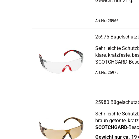
Ge­wicht nur 21 g.
Art.Nr.: 25966
25975 Bü­gel­schutz­
Sehr leich­te Schutz­
klare, kratz­fes­te, be
SCOTCHGARD-​Beschicht
Art.Nr.: 25975
25980 Bü­gel­schutz­
Sehr leich­te Schutz­
braun ge­tön­te, kratz­
SCOTCH­GARD
-​Besc
Ge­wicht nur ca. 19 