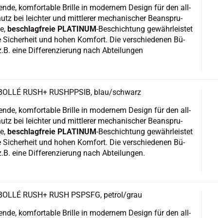
en­de, kom­for­ta­ble Bril­le in mo­der­nem De­sign für den all­
tz bei leich­ter und mitt­le­rer me­cha­ni­scher Be­an­spru­
te,
be­schlag­freie PLA­TI­NUM
-​Beschichtung ge­währ­leis­tet
te Si­cher­heit und hohen Kom­fort. Die ver­schie­de­nen Bü­
z.B. eine Dif­fe­ren­zie­rung nach Ab­tei­lun­gen
le BOLLÉ RUSH+ RUSH­PP­SIB, blau/schwarz
en­de, kom­for­ta­ble Bril­le in mo­der­nem De­sign für den all­
tz bei leich­ter und mitt­le­rer me­cha­ni­scher Be­an­spru­
te,
be­schlag­freie PLA­TI­NUM
-​Beschichtung ge­währ­leis­tet
te Si­cher­heit und hohen Kom­fort. Die ver­schie­de­nen Bü­
z.B. eine Dif­fe­ren­zie­rung nach Ab­tei­lun­gen.
e BOLLÉ RUSH+ RUSH PSPS­FG, pe­trol/grau
en­de, kom­for­ta­ble Bril­le in mo­der­nem De­sign für den all­