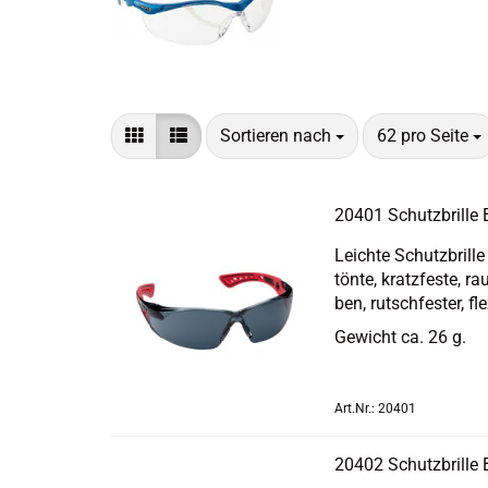
Sortieren nach
pro Seite
Sortieren nach
62 pro Seite
20401 Schutz­bril­
Leich­te Schutz­bril­
tön­te, kratz­fes­te, 
ben, rutsch­fes­ter, fle
Ge­wicht ca. 26 g.
Art.Nr.: 20401
20402 Schutz­bril­