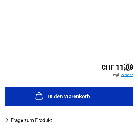
A
CHF 11,80
zzgl.
Versand
d
M
In den Warenkorb
Frage zum Produkt