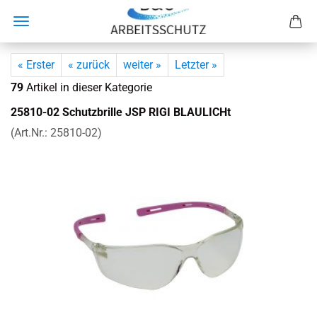
« Erster
« zurück
weiter »
Letzter »
79
Artikel in dieser Kategorie
25810-​02 Schutz­bril­le JSP RIGI BLAU­LICHt
(Art.Nr.:
25810-​02
)