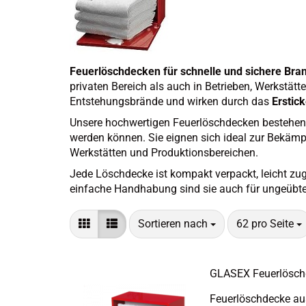
Feuerlöschdecken für schnelle und sichere B
privaten Bereich als auch in Betrieben, Werkstät
Entstehungsbrände und wirken durch das
Erstic
Unsere hochwertigen Feuerlöschdecken bestehen au
werden können. Sie eignen sich ideal zur Bekä
Werkstätten und Produktionsbereichen.
Jede Löschdecke ist kompakt verpackt, leicht zu
einfache Handhabung sind sie auch für ungeübte P
Sortieren nach
pro Seite
Sortieren nach
62 pro Seite
GLA­SEX Feu­er­lösch­
Feu­er­lösch­de­cke a