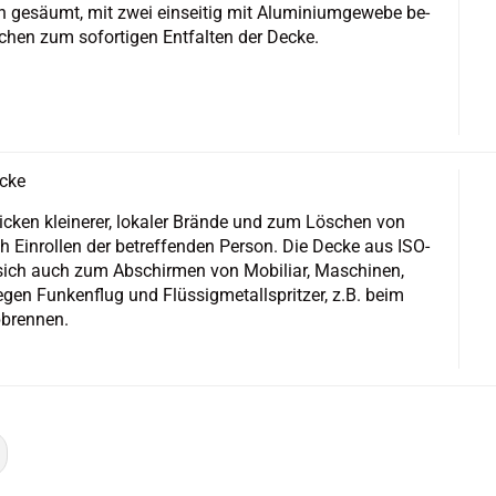
 ge­säumt, mit zwei ein­sei­tig mit Alu­mi­ni­um­ge­we­be be­
­schen zum so­for­ti­gen Ent­fal­ten der Decke.
­cke
ti­cken klei­ne­rer, lo­ka­ler Brän­de und zum Lö­schen von
h Ein­rol­len der be­tref­fen­den Per­son. Die Decke aus ISO­
ch auch zum Ab­schir­men von Mo­bi­li­ar, Ma­schi­nen,
en Fun­ken­flug und Flüs­sig­me­tall­sprit­zer, z.B. beim
bren­nen.