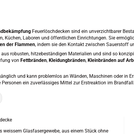
randbekämpfung
Feuerlöschdecken sind ein unverzichtbarer Best
ten, Küchen, Laboren und öffentlichen Einrichtungen. Sie ermögl
ken der Flammen
, indem sie den Kontakt zwischen Sauerstoff u
s robusten, hitzebeständigen Materialien und sind so konzipiert
mpfung von
Fettbränden
,
Kleidungbränden
,
Kleinbränden auf Arb
gänglich und kann problemlos an Wänden, Maschinen oder in Ers
ersonen ein zuverlässiges Mittel zur Erstreaktion im Brandfall
de­cke
us weis­sem Glas­fa­ser­ge­we­be, aus einem Stück ohne