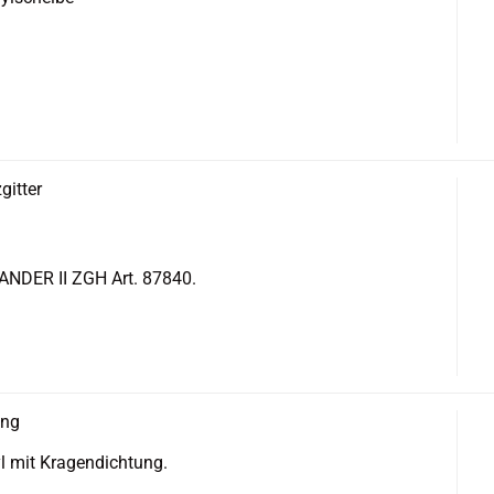
git­ter
MAN­DER II ZGH Art. 87840.
ang
 mit Kra­gen­dich­tung.