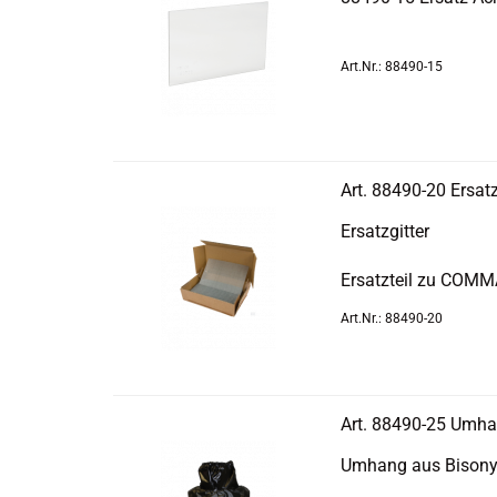
Art.Nr.: 88490-15
Art. 88490-​​20 Er­satz­
Er­satz­git­ter
Er­satz­teil zu COM­
Art.Nr.: 88490-20
Art. 88490-​​25 Um­h
Um­hang aus Bi­sonyl