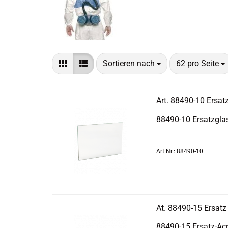
Sortieren nach
pro Seite
Sortieren nach
62 pro Seite
Art. 88490-​​10 Er­sat
88490-​10 Er­satz­gla
Art.Nr.: 88490-10
At. 88490-​​15 Er­satz 
88490-​15 Ersatz-​Ac