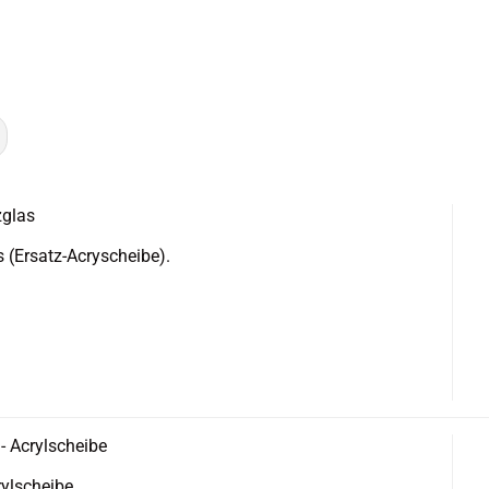
z­glas
s (Ersatz-​Acryscheibe).
- Acryl­schei­be
rylscheibe