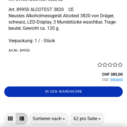
Art. 89950 AL­COTEST 3820 CE
Neus­tes Al­ko­hol­mess­ge­rät Al­cotest 3820 von Drä­ger,
schwarz, LED-​Display, 3 Mund­stü­cke wasch­bar, Tra­ge­
beu­tel, Ge­wicht ca. 120 g.
Ver­pa­ckung: 1 / - Stück
Art.Nr.: 89950
CHF 385,00
zzgl.
Versand
IN DEN WARENKORB
Sortieren nach
pro Seite
Sortieren nach
62 pro Seite