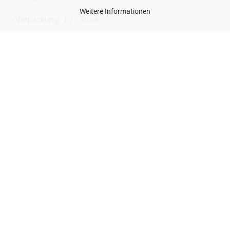
Weitere Informationen
Ver­pa­ckung: 1 / - Stück
Art.Nr.: 90741
CHF 88,00
zzgl.
Versand
IN DEN WARENKORB