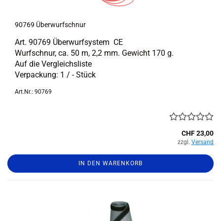
90769 Über­wurf­schnur
Art. 90769 Über­wurf­sys­tem CE
Wurf­schnur, ca. 50 m, 2,2 mm. Ge­wicht 170 g.
Auf die Ver­gleichs­lis­te
Ver­pa­ckung: 1 / - Stück
Art.Nr.: 90769
CHF 23,00
zzgl.
Versand
IN DEN WARENKORB