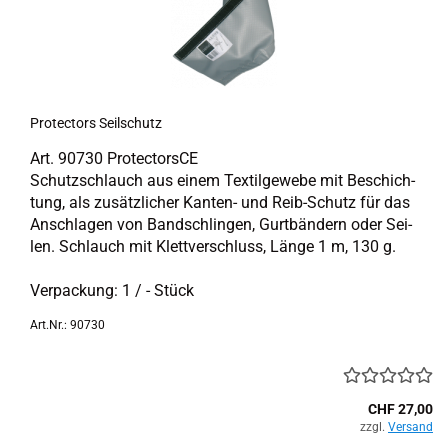
Pro­tec­tors Seil­schutz
Art. 90730 Pro­tec­tor­sCE
Schutz­schlauch aus einem Tex­til­ge­we­be mit Be­schich­
tung, als zu­sätz­li­cher Kanten-​ und Reib-​Schutz für das
An­schla­gen von Band­sch­lin­gen, Gurt­bän­dern oder Sei­
len. Schlauch mit Klett­ver­schluss, Länge 1 m, 130 g.
Ver­pa­ckung: 1 / - Stück
Art.Nr.: 90730
CHF 27,00
zzgl.
Versand