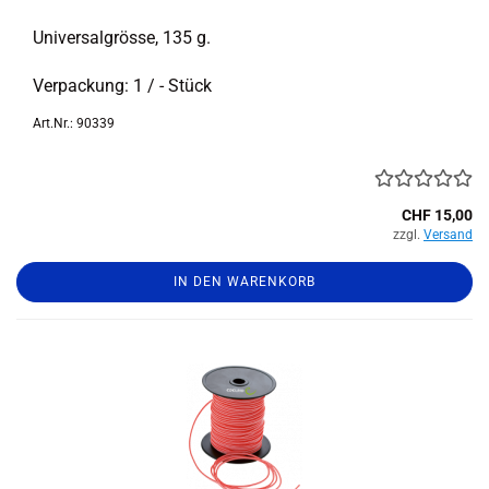
Uni­ver­sal­grös­se, 135 g.
Ver­pa­ckung: 1 / - Stück
Art.Nr.: 90339
CHF 15,00
zzgl.
Versand
IN DEN WARENKORB