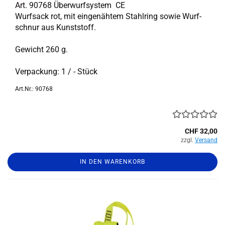
Art. 90768 Über­wurf­sys­tem CE
Wurf­sack rot, mit ein­ge­näh­tem Stahl­ring sowie Wurf­
schnur aus Kunst­stoff.
Ge­wicht 260 g.
Ver­pa­ckung: 1 / - Stück
Art.Nr.: 90768
CHF 32,00
zzgl.
Versand
IN DEN WARENKORB