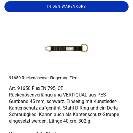
IN DEN WARENKORB
91650 Rü­ckenö­sen­ver­län­ge­rung Flex
Art. 91650 Fle­xEN 795, CE
Rü­ckenö­sen­ver­län­ge­rung VER­TI­QUAL aus PES-​
Gurtband 45 mm, schwarz. Ein­sei­tig mit Kunstleder-​
Kantenschutz auf­ge­näht. Stahl-​D-Ring und ein Delta-​
Schraubglied. Kannn auch als Kantenschutz-​Struppe
ein­ge­setzt wer­den. Länge 40 cm, 302 g.