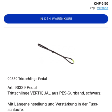
CHF 6,50
zzgl.
Versand
IN DEN WARENKORB
90339 Tritt­schlin­ge Pedal
Art. 90339 Pedal
‌Trittschlinge VER­TI­QUAL aus PES-​Gurtband, schwarz
Mit Län­gen­ein­stel­lung und Ver­stär­kung in der Fuss­
schlau­fe.