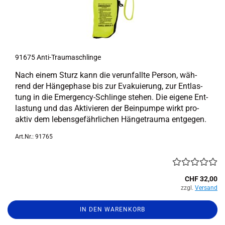
91675 Anti-​Trau­ma­sch­lin­ge
Nach einem Sturz kann die ver­un­fall­te Per­son, wäh­
rend der Hän­ge­pha­se bis zur Eva­ku­ie­rung, zur Ent­las­
tung in die Emergency-​Schlinge ste­hen. Die ei­ge­ne Ent­
las­tung und das Ak­ti­vie­ren der Bein­pum­pe wirkt pro-​
aktiv dem le­bens­ge­fähr­li­chen Hän­getrau­ma ent­ge­gen.
Art.Nr.: 91765
CHF 32,00
zzgl.
Versand
IN DEN WARENKORB