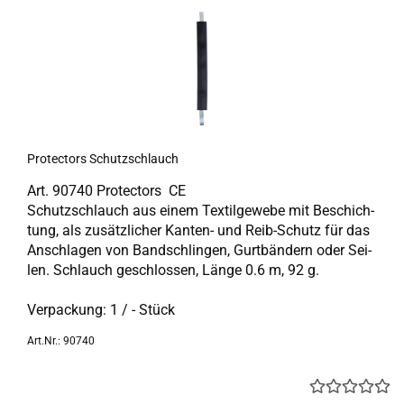
Pro­tec­tors Schutz­schlauch
Art. 90740 Pro­tec­tors CE
Schutz­schlauch aus einem Tex­til­ge­we­be mit Be­schich­
tung, als zu­sätz­li­cher Kanten-​ und Reib-​Schutz für das
An­schla­gen von Band­sch­lin­gen, Gurt­bän­dern oder Sei­
len. Schlauch ge­schlos­sen, Länge 0.6 m, 92 g.
Ver­pa­ckung: 1 / - Stück
Art.Nr.: 90740