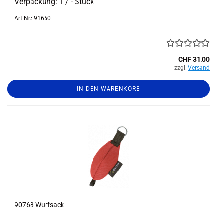
Ver­pa­ckung: 1 / - Stück
Art.Nr.: 91650
CHF 31,00
zzgl.
Versand
IN DEN WARENKORB
90768 Wurf­sack