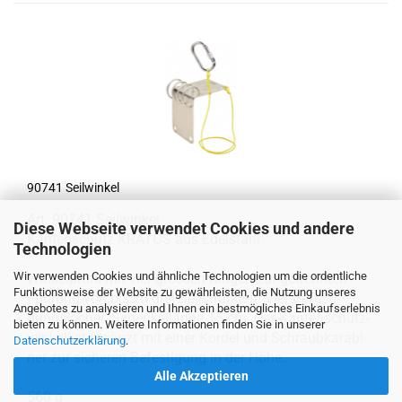
90741 Seil­win­kel
Art. 90741 Seil­win­kel
Diese Webseite verwendet Cookies und andere
‌Kantenschutz KRA­TOS aus Edel­stahl
Technologien
Wir verwenden Cookies und ähnliche Technologien um die ordentliche
Win­kel­pro­fil mit vier gros­sen Rin­gen zur ge­trenn­ten
Funktionsweise der Website zu gewährleisten, die Nutzung unseres
Füh­rung von bis zu drei Seil­strän­gen. Vier Be­fes­ti­
Angebotes zu analysieren und Ihnen ein bestmögliches Einkaufserlebnis
gungs­lö­cher. Schen­kel­län­ge 15 cm. Der Kan­ten­schutz­
bieten zu können. Weitere Informationen finden Sie in unserer
win­kel ist er­gänzt mit einer Kor­del und Schraub­ka­ra­bi­
Datenschutzerklärung
.
ner zur si­che­ren Be­fes­ti­gung in der Höhe.
Alle Akzeptieren
560 g