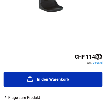
A
CHF 114,00
zzgl.
Versand
d
M
In den Warenkorb
Frage zum Produkt