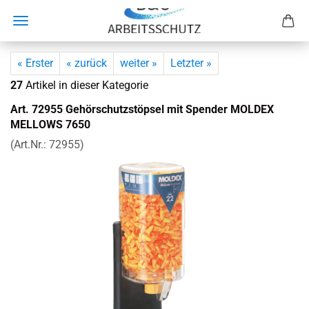
« Erster
« zurück
weiter »
Letzter »
27
Artikel in dieser Kategorie
Art. 72955 Ge­hör­schutz­stöp­sel mit Spen­der MOL­DEX
MEL­LOWS 7650
(Art.Nr.:
72955
)