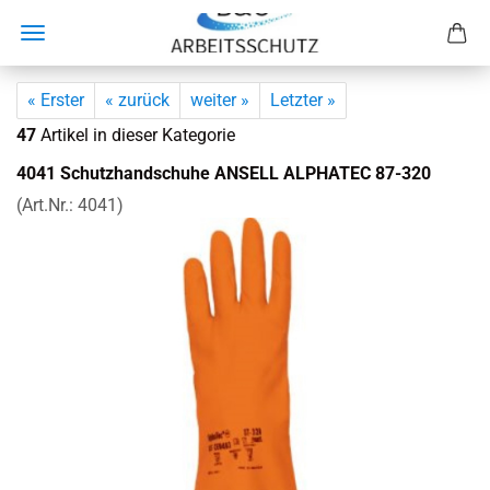
« Erster
« zurück
weiter »
Letzter »
47
Artikel in dieser Kategorie
4041 Schutz­hand­schu­he AN­SELL AL­PHA­TEC 87-​320
(Art.Nr.:
4041
)