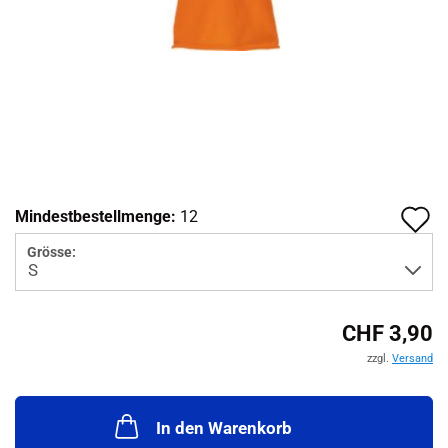
A
Mindestbestellmenge:
12
d
Grösse:
M
CHF 3,90
zzgl.
Versand
In den Warenkorb