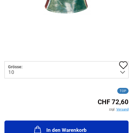
A
Grösse:
d
M
TOP
CHF 72,60
zzgl.
Versand
In den Warenkorb