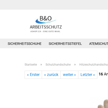
SICHERHEITSSCHUHE
SICHERHEITSSTIEFEL
ATEMSCHU
»
»
Startseite
Schutzhandschuhe
Hitzeschutzhandschu
16
Art
« Erster
« zurück
weiter »
Letzter »