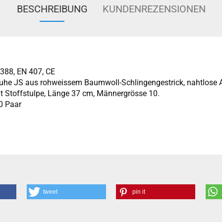
BESCHREIBUNG
KUNDENREZENSIONEN
388, EN 407, CE
he JS aus rohweissem Baumwoll-Schlingengestrick, nahtlose 
mit Stoffstulpe, Länge 37 cm, Männergrösse 10.
0 Paar
tweet
pin it