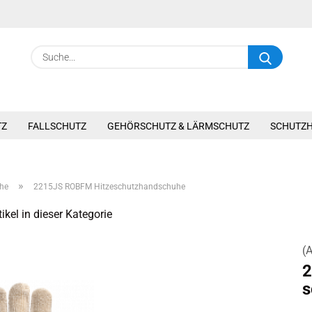
Suche.
TZ
FALLSCHUTZ
GEHÖRSCHUTZ & LÄRMSCHUTZ
SCHUTZ
»
he
2215JS ROBFM Hitzeschutzhandschuhe
ikel in dieser Kategorie
(A
2
s