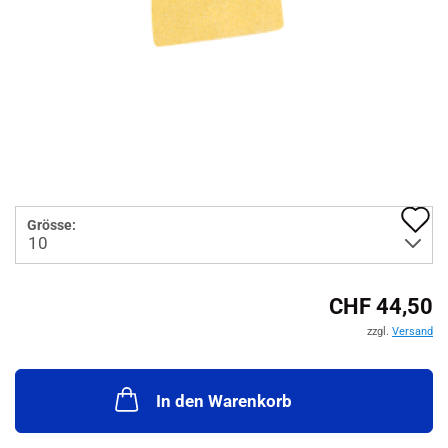
A
Grösse:
d
M
CHF 44,50
zzgl.
Versand
In den Warenkorb