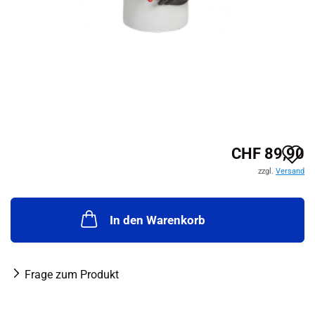
A
CHF 89,90
zzgl.
Versand
d
M
In den Warenkorb
Frage zum Produkt