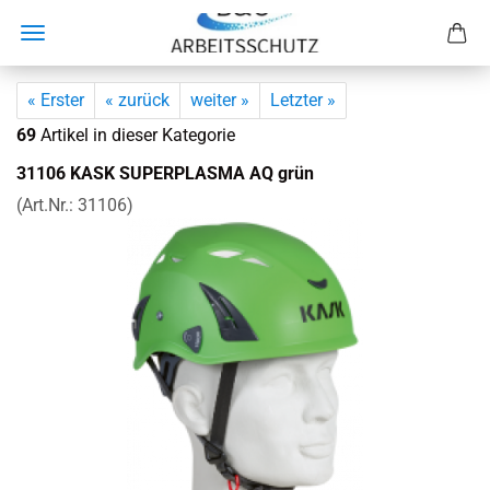
« Erster
« zurück
weiter »
Letzter »
69
Artikel in dieser Kategorie
31106 KASK SU­PER­PLAS­MA AQ grün
(Art.Nr.:
31106
)