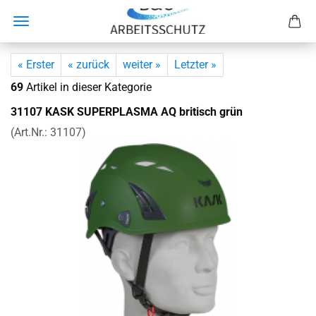
« Erster
« zurück
weiter »
Letzter »
69
Artikel in dieser Kategorie
31107 KASK SU­PER­PLAS­MA AQ bri­tisch grün
(Art.Nr.:
31107
)