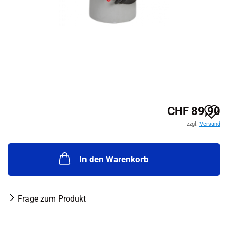
A
CHF 89,90
zzgl.
Versand
d
M
In den Warenkorb
Frage zum Produkt