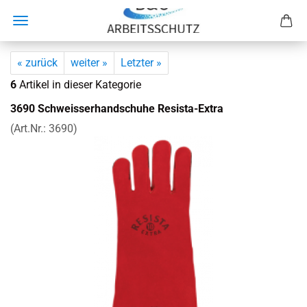
« zurück
weiter »
Letzter »
6
Artikel in dieser Kategorie
3690 Schweis­s­er­hand­schu­he Resista-​Extra
(Art.Nr.:
3690
)