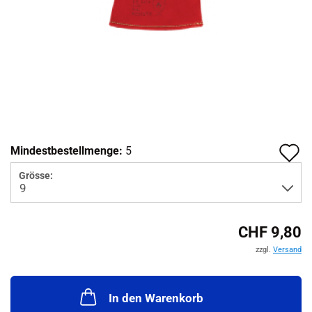
A
Mindestbestellmenge:
5
d
Grösse:
M
CHF 9,80
zzgl.
Versand
In den Warenkorb