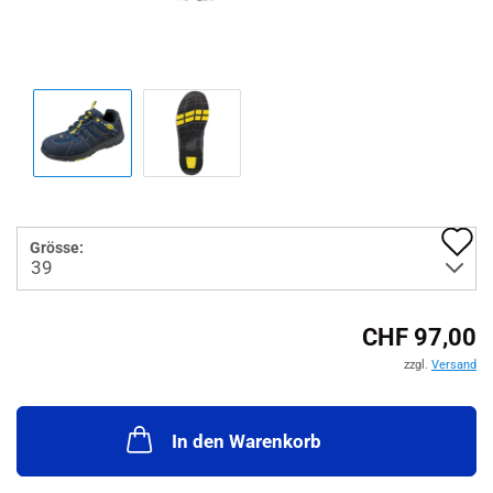
A
Grösse:
d
M
CHF 97,00
zzgl.
Versand
In den Warenkorb