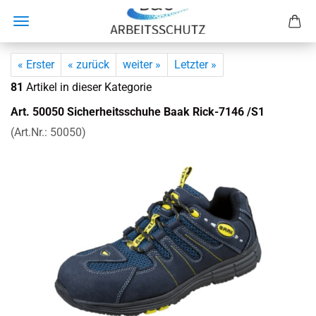
« Erster
« zurück
weiter »
Letzter »
81
Artikel in dieser Kategorie
Art. 50050 Si­cher­heits­schu­he Baak Rick-​7146 /S1
(Art.Nr.:
50050
)