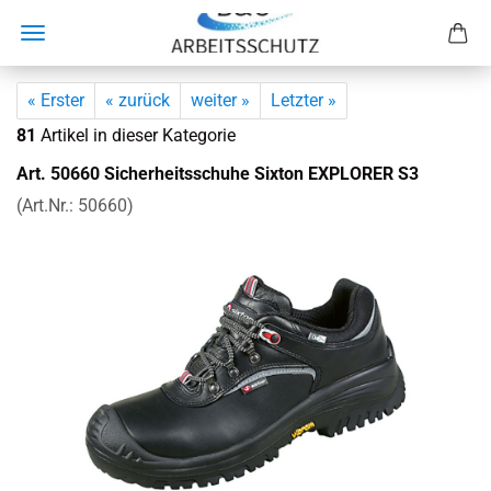
« Erster
« zurück
weiter »
Letzter »
81
Artikel in dieser Kategorie
Art. 50660 Si­cher­heits­schu­he Sixton EX­PLO­RER S3
(Art.Nr.:
50660
)