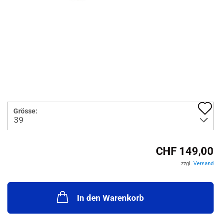
A
Grösse:
d
M
CHF 149,00
zzgl.
Versand
In den Warenkorb