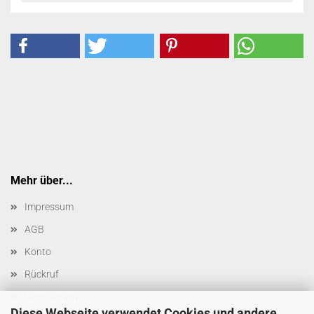
Mehr über...
Impressum
AGB
Konto
Rückruf
Datenschutz
Diese Webseite verwendet Cookies und andere