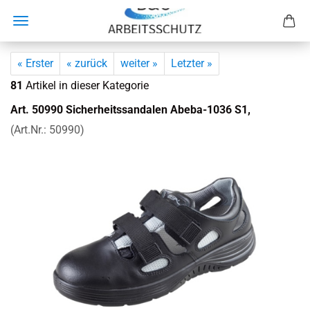
« Erster
« zurück
weiter »
Letzter »
81
Artikel in dieser Kategorie
Art. 50990 Si­cher­heits­san­da­len Abeba-​1036 S1,
(Art.Nr.:
50990
)