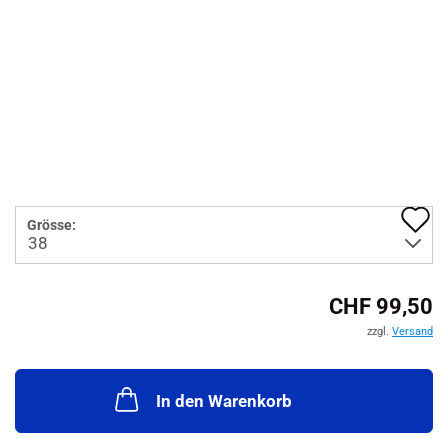
A
Grösse:
d
M
CHF 99,50
zzgl.
Versand
In den Warenkorb