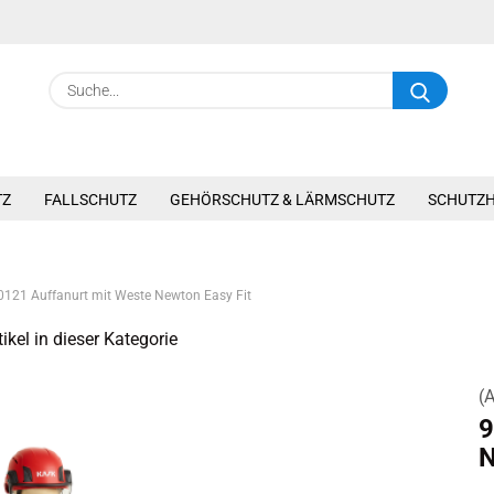
Suche.
TZ
FALLSCHUTZ
GEHÖRSCHUTZ & LÄRMSCHUTZ
SCHUTZ
0121 Auffanurt mit Weste Newton Easy Fit
ikel in dieser Kategorie
(A
9
N