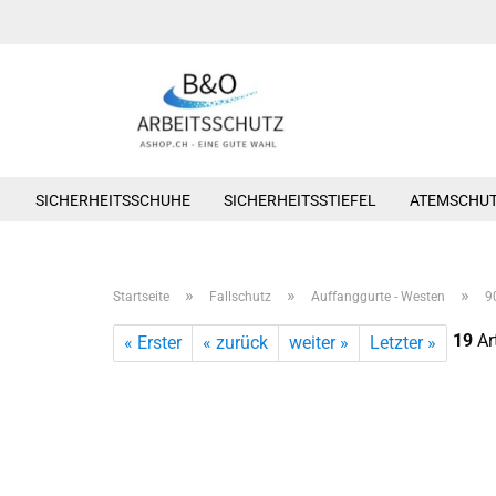
SICHERHEITSSCHUHE
SICHERHEITSSTIEFEL
ATEMSCHU
»
»
»
Startseite
Fallschutz
Auffanggurte - Westen
9
19
Art
« Erster
« zurück
weiter »
Letzter »