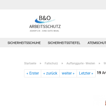
SICHERHEITSSCHUHE
SICHERHEITSSTIEFEL
ATEMSCHU
»
»
»
Startseite
Fallschutz
Auffanggurte - Westen
9
19
Art
« Erster
« zurück
weiter »
Letzter »