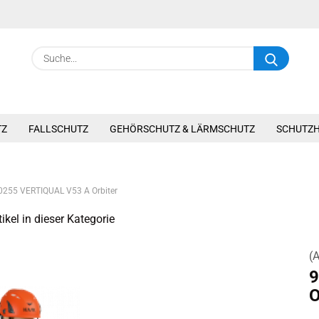
Suche.
TZ
FALLSCHUTZ
GEHÖRSCHUTZ & LÄRMSCHUTZ
SCHUTZ
0255 VERTIQUAL V53 A Orbiter
ikel in dieser Kategorie
(A
9
O