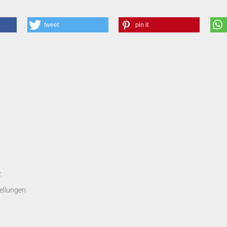
tweet
pin it
z
ellungen