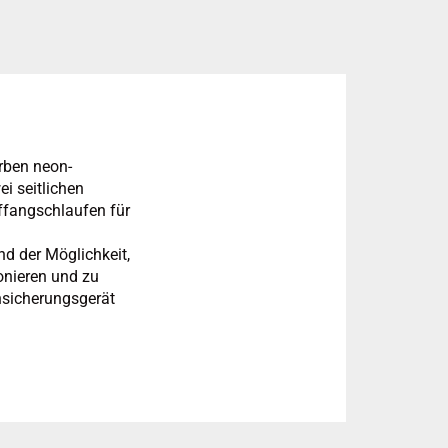
rben neon-
i seitlichen
uffangschlaufen für
nd der Möglichkeit,
onieren und zu
nsicherungsgerät