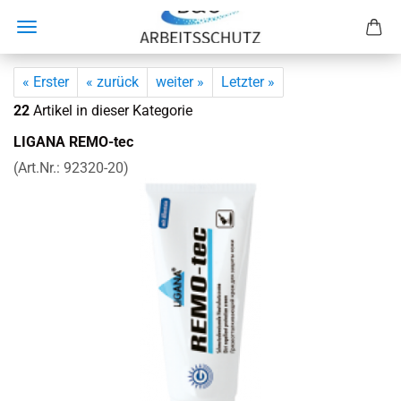
« Erster
« zurück
weiter »
Letzter »
22
Artikel in dieser Kategorie
LI­GA­NA REMO-​tec
(Art.Nr.:
92320-​20
)