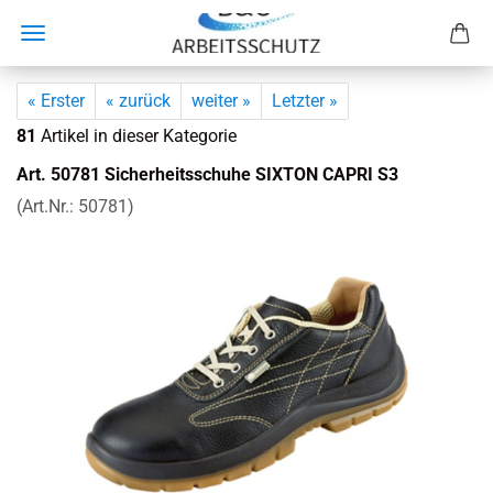
« Erster
« zurück
weiter »
Letzter »
81
Artikel in dieser Kategorie
Art. 50781 Si­cher­heits­schu­he SIXTON CAPRI S3
(Art.Nr.:
50781
)