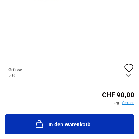
A
Grösse:
d
M
CHF 90,00
zzgl.
Versand
In den Warenkorb