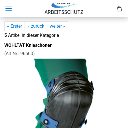
« Erster
« zurück
weiter »
5
Artikel in dieser Kategorie
WOHL­TAT Knie­scho­ner
(Art.Nr.:
96600
)