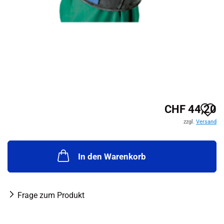
A
CHF 44,20
zzgl.
Versand
d
M
In den Warenkorb
Frage zum Produkt