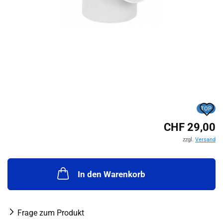
A
TOP
d
CHF 29,00
M
zzgl.
Versand
In den Warenkorb
Frage zum Produkt