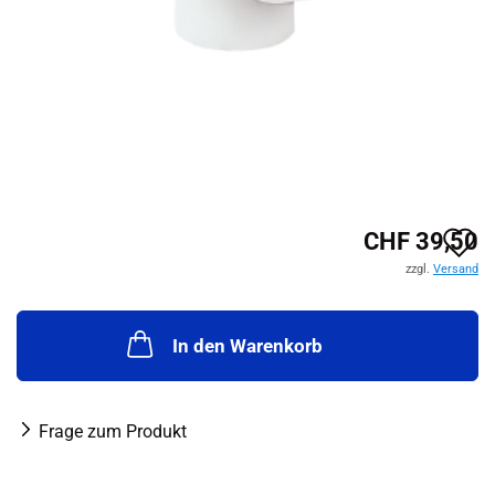
A
CHF 39,50
zzgl.
Versand
d
M
In den Warenkorb
Frage zum Produkt