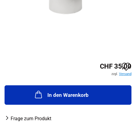
A
CHF 35,00
zzgl.
Versand
d
M
In den Warenkorb
Frage zum Produkt