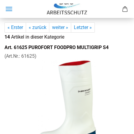
« Erster
« zurück
weiter »
Letzter »
14
Artikel in dieser Kategorie
Art. 61625 PU­RO­FORT FOOD­PRO MUL­TI­GRIP S4
(Art.Nr.:
61625
)