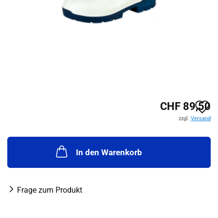
A
CHF 89,50
zzgl.
Versand
d
M
In den Warenkorb
Frage zum Produkt