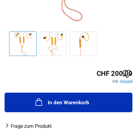
A
CHF 200,00
zzgl.
Versand
d
M
In den Warenkorb
Frage zum Produkt