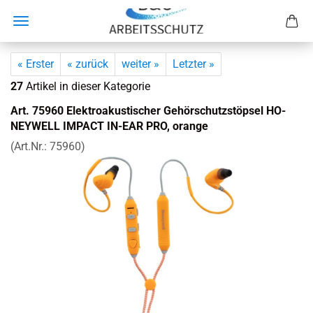
« Erster
« zurück
weiter »
Letzter »
27
Artikel in dieser Kategorie
Art. 75960 Elek­tro­akus­ti­scher Ge­hör­schutz­stöp­sel HO­
NEY­WELL IM­PACT IN-​EAR PRO, oran­ge
(Art.Nr.:
75960
)