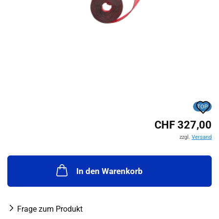
A
TOP
d
CHF 327,00
M
zzgl.
Versand
In den Warenkorb
Frage zum Produkt