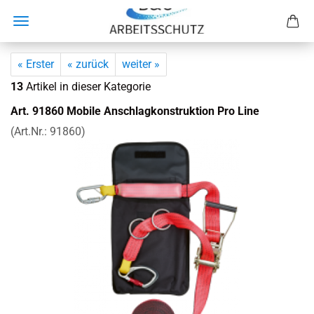
« Erster
« zurück
weiter »
13
Artikel in dieser Kategorie
Art. 91860 Mo­bi­le An­schlag­kon­struk­ti­on Pro Line
(Art.Nr.:
91860
)