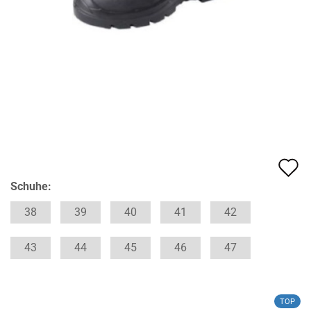
A
Schuhe:
d
M
38
39
40
41
42
43
44
45
46
47
TOP