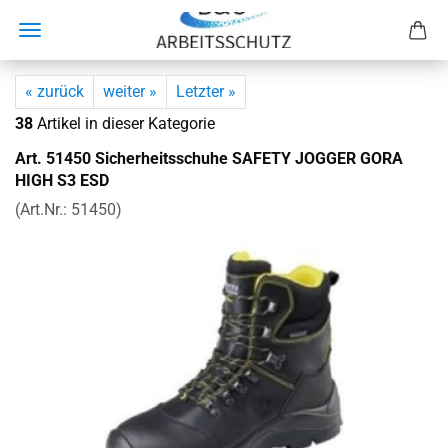
« zurück
weiter »
Letzter »
38
Artikel in dieser Kategorie
Art. 51450 Si­cher­heits­schu­he SAFE­TY JOG­GER GORA
HIGH S3 ESD
(Art.Nr.:
51450
)