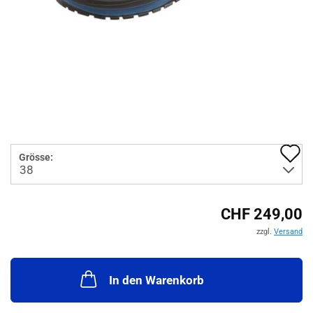
A
Grösse:
d
M
CHF 249,00
zzgl.
Versand
In den Warenkorb