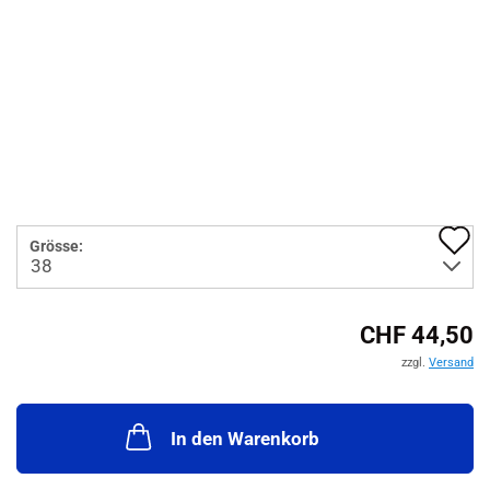
A
Grösse:
d
M
CHF 44,50
zzgl.
Versand
In den Warenkorb