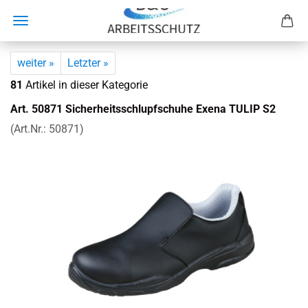
weiter »
Letzter »
81
Artikel in dieser Kategorie
Art. 50871 Si­cher­heits­schlupf­schu­he Exena TULIP S2
(Art.Nr.:
50871
)